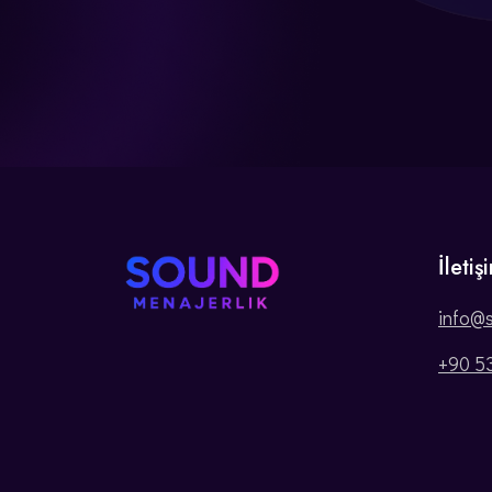
İletiş
info@
+90 5