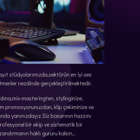
kayıt stüdyolarımızda,sektörün en iyi ses
tmenler nezdinde gerçekleştirilmektedir.
dına,mix-masteringten, stylinginize,
üm promosyonunuzdan, klip çekiminize ve
ında yanınızdayız.Siz basarının hazzını
fesyonel bir ekip ve sistematik bir
zandırmanın haklı gururu kalsın…