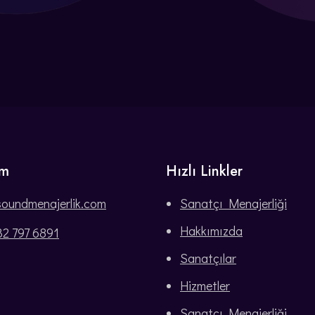
im
Hızlı Linkler
soundmenajerlik.com
Sanatçı Menajerliği
Hakkımızda
32 797 6891
Sanatçılar
Hizmetler
Sanatçı Menajerliği