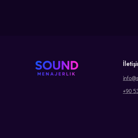
İletiş
info@
+90 5