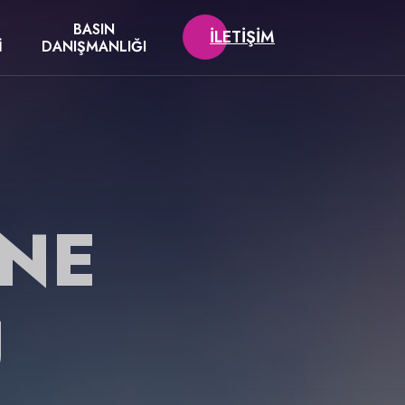
BASIN
İLETIŞIM
I
DANIŞMANLIĞI
HNE
U