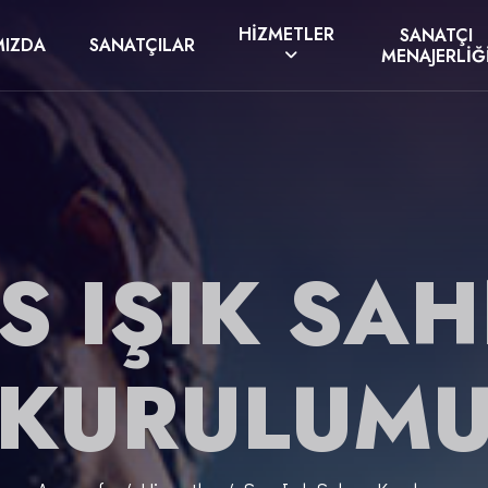
HIZMETLER
SANATÇI
MIZDA
SANATÇILAR
MENAJERLIĞ
S IŞIK SA
KURULUM